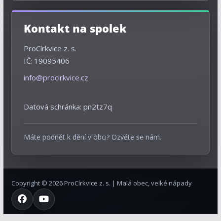
ProCírkvice z. s.
IČ: 19095406
info@procirkvice.cz
Datová schránka: pn2tz7q