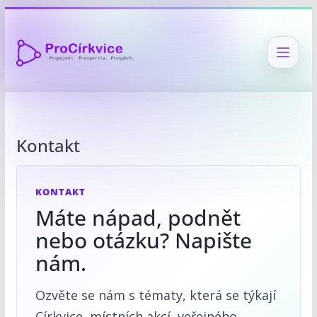
Přeskočit
na
obsah
Kontakt
KONTAKT
Máte nápad, podnět
nebo otázku? Napište
nám.
Ozvěte se nám s tématy, která se týkají
Církvice, místních akcí, veřejného