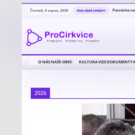
Přeskočit
Čtvrtek, 6 srpna, 2026
Pozvánka na
POSLEDNÍ ZPRÁVY:
na
Veřejné zase
Návrat ke ko
obsah
Kříž, na kte
Církvický Se
O NÁS
NAŠE OBEC
KULTURA
VIZE
DOKUMENTY
2026