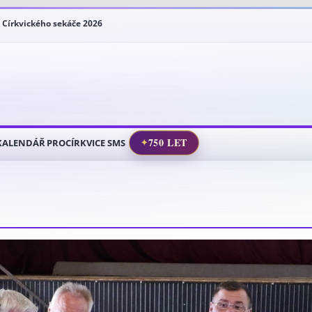
 Církvického sekáče 2026
dání obce z 24.6.2026
se: Proč je anglický trávník vlastně zelená poušť?
rý se nezapomnělo
káč 2026: známe vítěze!
750 LET
KALENDÁŘ
PROCÍRKVICE SMS
✦