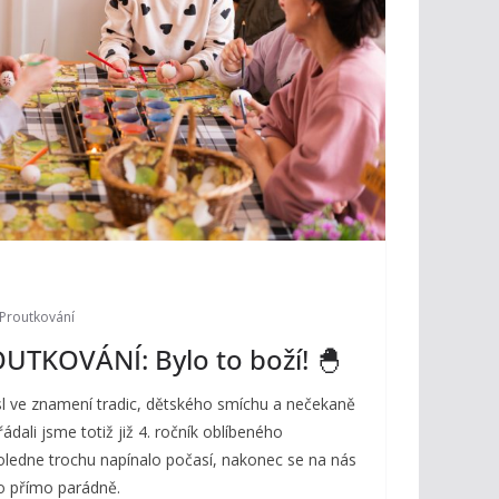
Proutkování
UTKOVÁNÍ: Bylo to boží! 🐣
sl ve znamení tradic, dětského smíchu a nečekaně
ádali jsme totiž již 4. ročník oblíbeného
oledne trochu napínalo počasí, nakonec se na nás
o přímo parádně.