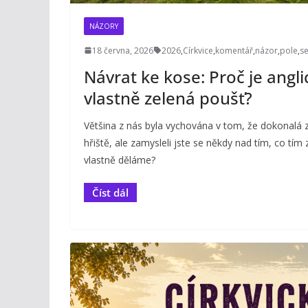
NÁZORY
18 června, 2026
2026
,
Církvice
,
komentář
,
názor
,
pole
,
s
Návrat ke kose: Proč je angli
vlastně zelená poušť?
Většina z nás byla vychována v tom, že dokonalá 
hřiště, ale zamysleli jste se někdy nad tím, co t
vlastně děláme?