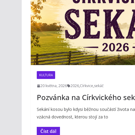
KULTURA
20 května, 2026
2026
,
Církvice
,
sekáč
Pozvánka na Církvického se
Sekání kosou bylo kdysi běžnou součástí života na
vzácná dovednost, kterou stojí za to