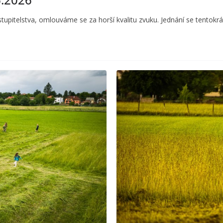
tupitelstva, omlouváme se za horší kvalitu zvuku. Jednání se tentokrá