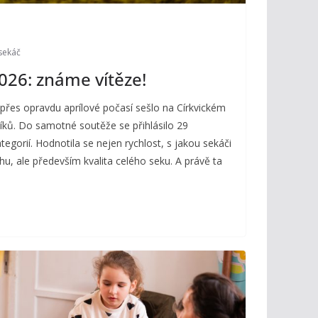
sekáč
2026: známe vítěze!
 přes opravdu aprílové počasí sešlo na Církvickém
íků. Do samotné soutěže se přihlásilo 29
egorií. Hodnotila se nejen rychlost, s jakou sekáči
hu, ale především kvalita celého seku. A právě ta