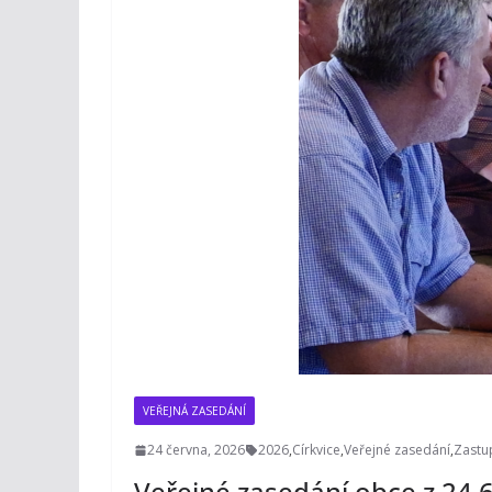
VEŘEJNÁ ZASEDÁNÍ
24 června, 2026
2026
,
Církvice
,
Veřejné zasedání
,
Zastup
Veřejné zasedání obce z 24.