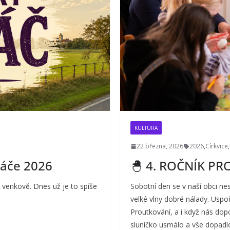
KULTURA
22 března, 2026
2026
,
Církvice
,
káče 2026
🐣 4. ROČNÍK PRO
 venkově. Dnes už je to spíše
Sobotní den se v naší obci ne
velké vlny dobré nálady. Uspoř
Proutkování, a i když nás dop
sluníčko usmálo a vše dopadl